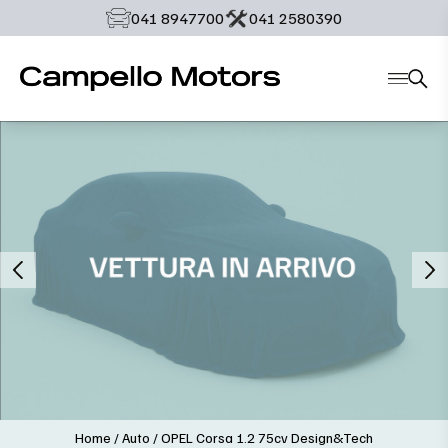
‭041 8947700‬
‭041 2580390‬
Home
/
Auto
/
OPEL Corsa 1.2 75cv Design&Tech