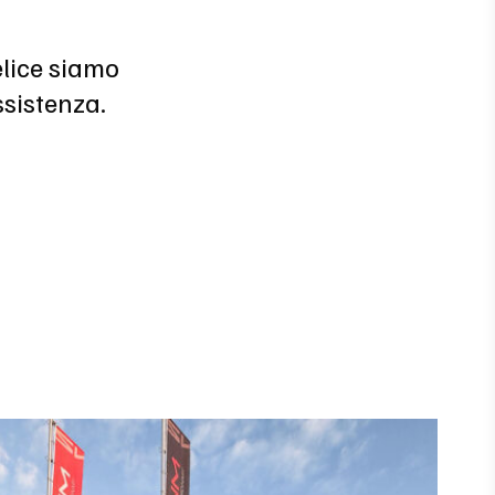
elice siamo
ssistenza.