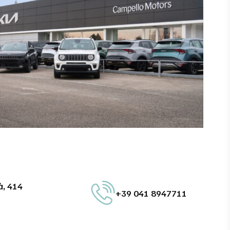
à, 414
+39 041 8947711