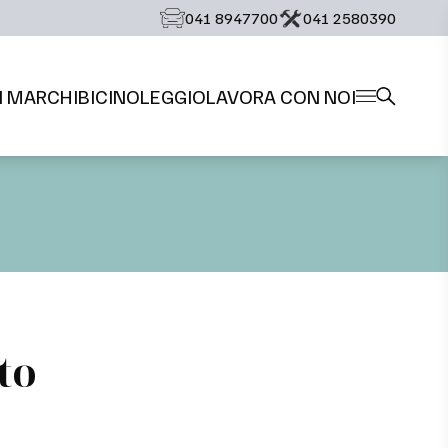
‭041 8947700‬
‭041 2580390‬
I MARCHI
BICI
NOLEGGIO
LAVORA CON NOI
to