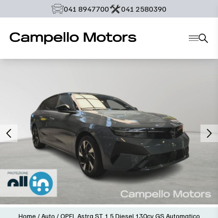
‭041 8947700‬
‭041 2580390‬
Home
/
Auto
/
OPEL Astra ST 1.5 Diesel 130cv GS Automatico