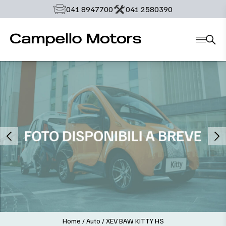
‭041 8947700‬
‭041 2580390‬
Home
/
Auto
/
XEV BAW KITTY HS