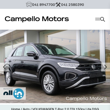
‭041 8947700‬
‭041 2580390‬
Home
/
Auto
/
VOLKSWAGEN T-Roc 2.0 TDI 150cv Life DSG