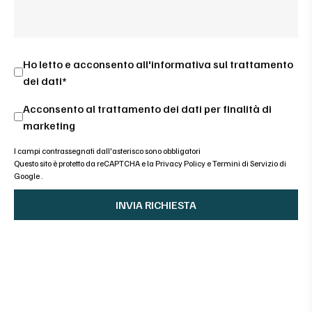
Ho letto e acconsento all'
informativa sul trattamento
dei dati*
Acconsento al trattamento dei dati per finalità di
marketing
I campi contrassegnati dall'asterisco sono obbligatori
Questo sito è protetto da reCAPTCHA e la
Privacy Policy
e
Termini di Servizio di
Google
.