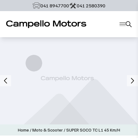
‭041 8947700‬
‭041 2580390‬
Home
/
Moto & Scooter
/
SUPER SOCO TC L1 45 Km/h