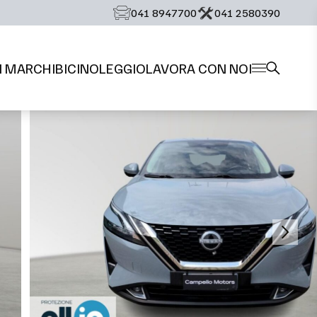
‭041 8947700‬
‭041 2580390‬
I MARCHI
BICI
NOLEGGIO
LAVORA CON NOI