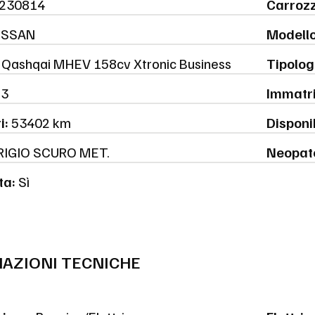
230814
Carrozz
ISSAN
Modello
Qashqai MHEV 158cv Xtronic Business
Tipolog
3
Immatri
i:
53402 km
Disponib
IGIO SCURO MET.
Neopat
ta:
Sì
AZIONI TECNICHE