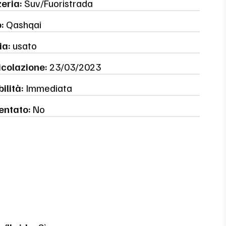
eria:
Suv/Fuoristrada
:
Qashqai
ia:
usato
colazione:
23/03/2023
ilità:
Immediata
entato:
No