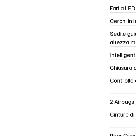
Fari a LED
Cerchi in 
Sedile gui
altezza 
Intellige
Chiusura 
Controllo 
2 Airbags l
Cinture di
Rear Cross