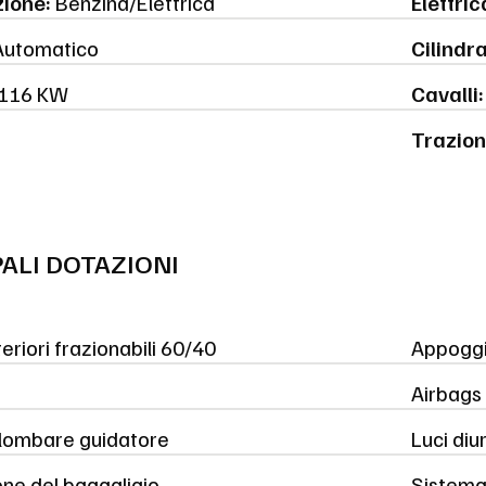
ione:
Benzina/Elettrica
Elettric
utomatico
Cilindr
116 KW
Cavalli:
Trazion
PALI DOTAZIONI
teriori frazionabili 60/40
Appoggi
Airbags 
lombare guidatore
Luci diu
one del bagagliaio
Sistema 