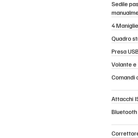
Sedile pas
manualme
4 Maniglie
Quadro st
Presa USB
Volante e 
Comandi c
Attacchi I
Bluetooth 
Correttore