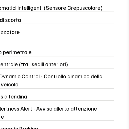
omatici intelligenti (Sensore Crepuscolare)
di scorta
izzatore
o perimetrale
ntrale (tra i sedili anteriori)
Dynamic Control - Controllo dinamico della
à veicolo
s a tendina
lertness Alert - Avviso allerta attenzione
re
tomatic Braking