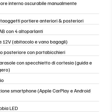
sore interno oscurabile manualmente
taoggetti portiere anteriori & posteriori
B con 4 altoparlanti
a 12V (abitacolo e vano bagagli)
o posteriore con portabicchieri
arasole con specchietto di cortesia (guida e
gero)
io
zione smartphone (Apple CarPlay e Android
bbia LED