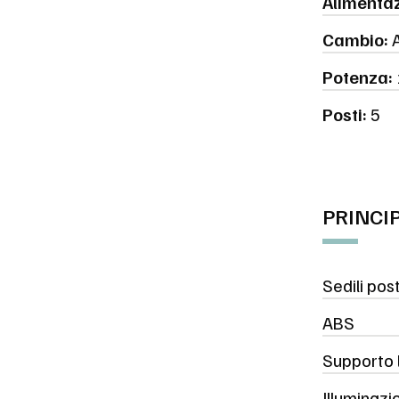
Alimentaz
Cambio:
A
Potenza:
Posti:
5
PRINCI
Sedili pos
ABS
Supporto 
Illuminazi