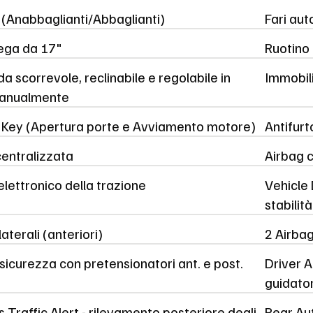
 (Anabbaglianti/Abbaglianti)
Fari aut
lega da 17"
Ruotino 
da scorrevole, reclinabile e regolabile in
Immobil
manualmente
nt Key (Apertura porte e Avviamento motore)
Antifurt
centralizzata
Airbag ce
elettronico della trazione
Vehicle 
stabilit
aterali (anteriori)
2 Airbag
 sicurezza con pretensionatori ant. e post.
Driver A
guidato
 Traffic Alert - rilevamento posteriore degli
Rear Au