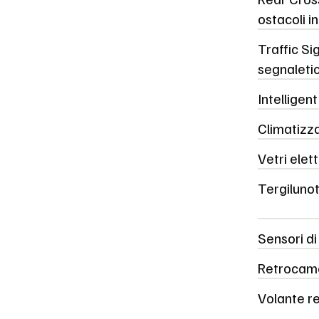
ostacoli 
Traffic Si
segnaleti
Intelligen
Climatizz
Vetri elett
Tergiluno
Sensori di
Retrocame
Volante re