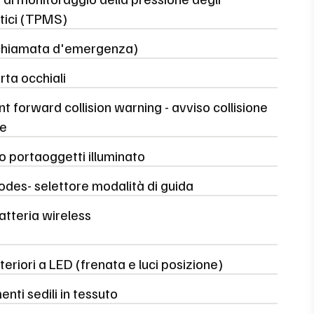
ici (TPMS)
(chiamata d'emergenza)
ta occhiali
ent forward collision warning - avviso collisione
re
 portaoggetti illuminato
des- selettore modalità di guida
atteria wireless
teriori a LED (frenata e luci posizione)
enti sedili in tessuto