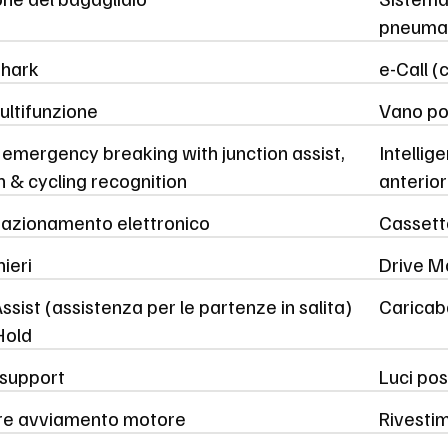
pneumat
Shark
e-Call 
ultifunzione
Vano por
t emergency breaking with junction assist,
Intellig
 & cycling recognition
anterio
stazionamento elettronico
Cassetto
ieri
Drive Mo
 Assist (assistenza per le partenze in salita)
Caricab
Hold
 support
Luci pos
ore avviamento motore
Rivestim