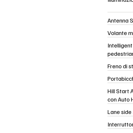
Antenna 
Volante m
Intelligen
pedestrian
Freno di 
Portabicch
Hill Start
con Auto 
Lane side
Interrutt