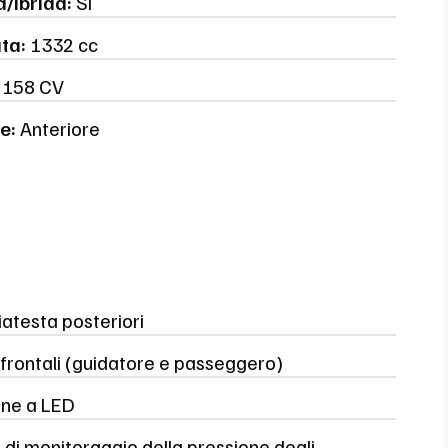
a/Ibrida:
Sì
ata:
1332 cc
158 CV
e:
Anteriore
atesta posteriori
frontali (guidatore e passeggero)
rne a LED
di monitoraggio della pressione degli