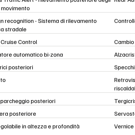
in movimento
gn recognition - Sistema di rilevamento
Control
ca stradale
t Cruise Control
Cambio 
atore automatico bi-zona
Alzacrist
rici posteriori
Specchie
tto
Retrovis
riscaldab
 parcheggio posteriori
Tergicri
ra posteriore
Servost
golabile in altezza e profondità
Vernice