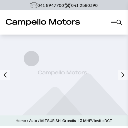
‭041 8947700‬
‭041 2580390‬
Home
/
Auto
/
MITSUBISHI Grandis 1.3 MHEV Invite DCT