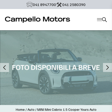
‭041 8947700‬
‭041 2580390‬
Home
/
Auto
/
MINI Mini Cabrio 1.5 Cooper Yours Auto