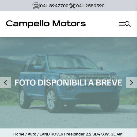
‭041 8947700‬
‭041 2580390‬
Home
/
Auto
/
LAND ROVER Freelander 2.2 SD4 S.W. SE Aut.