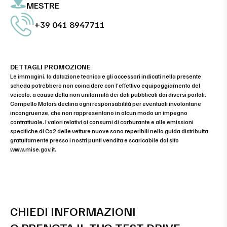
MESTRE
+39 041 8947711
DETTAGLI PROMOZIONE
Le immagini, la dotazione tecnica e gli accessori indicati nella presente
scheda potrebbero non coincidere con l’effettivo equipaggiamento del
veicolo, a causa della non uniformità dei dati pubblicati dai diversi portali.
Campello Motors declina ogni responsabilità per eventuali involontarie
incongruenze, che non rappresentano in alcun modo un impegno
contrattuale. I valori relativi ai consumi di carburante e alle emissioni
specifiche di Co2 delle vetture nuove sono reperibili nella guida distribuita
gratuitamente presso i nostri punti vendita e scaricabile dal sito
www.mise.gov.it
.
CHIEDI INFORMAZIONI
O PRENOTA IL TUO TEST DRIVE