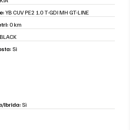
KIA
e:
YB CUV PE2 1.0 T-GDI MH GT-LINE
tri:
0 km
BLACK
osta:
Sì
a/Ibrida:
Sì