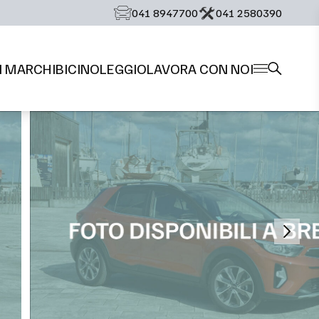
‭041 8947700‬
‭041 2580390‬
I MARCHI
BICI
NOLEGGIO
LAVORA CON NOI