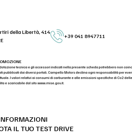
tiri della Libertà, 414
+39 041 8947711
RE
ROMOZIONE
dotazione tecnica e gli accessori indicati nella presente scheda potrebbero non coin
ati pubblicati dai diversi portali. Campello Motors declina ogni responsabilità per 
uale. I valori relativi ai consumi di carburante e alle emissioni specifiche di Co2 dell
ita e scaricabile dal sito
www.mise.gov.it
.
 INFORMAZIONI
OTA IL TUO TEST DRIVE