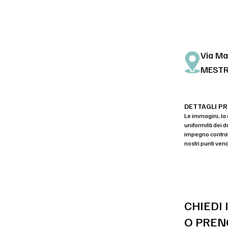
Via Mar
MEST
DETTAGLI P
Le immagini, la 
uniformità dei d
impegno contratt
nostri punti vend
CHIEDI
O PREN