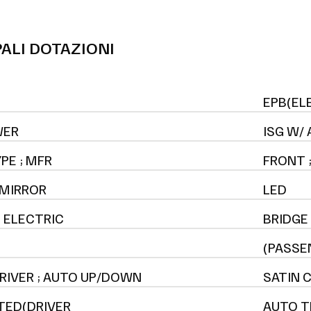
PALI DOTAZIONI
EPB(EL
WER
ISG W/
PE ; MFR
FRONT ;
 MIRROR
LED
; ELECTRIC
BRIDGE
(PASSE
IVER ; AUTO UP/DOWN
SATIN 
TED(DRIVER
AUTO T