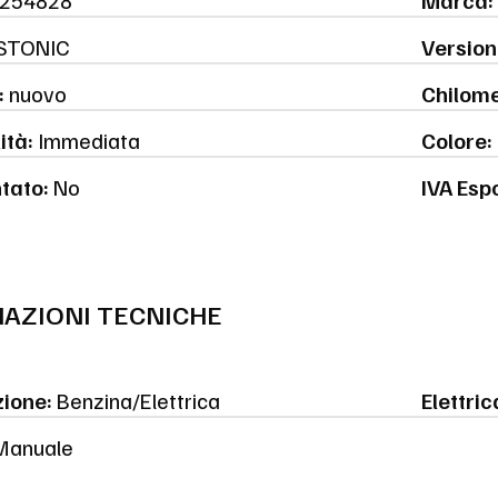
254828
Marca:
STONIC
Version
:
nuovo
Chilome
ità:
Immediata
Colore:
tato:
No
IVA Esp
AZIONI TECNICHE
ione:
Benzina/Elettrica
Elettric
anuale