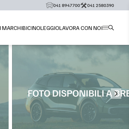
‭041 8947700‬
‭041 2580390‬
I MARCHI
BICI
NOLEGGIO
LAVORA CON NOI