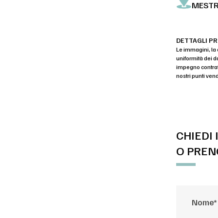
MEST
DETTAGLI P
Le immagini, la 
uniformità dei d
impegno contratt
nostri punti vend
CHIEDI
O PREN