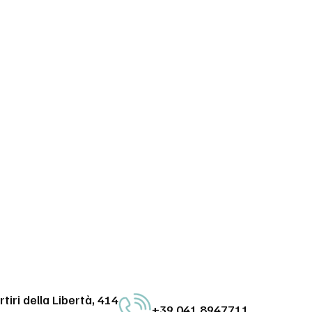
tiri della Libertà, 414
+39 041 8947711