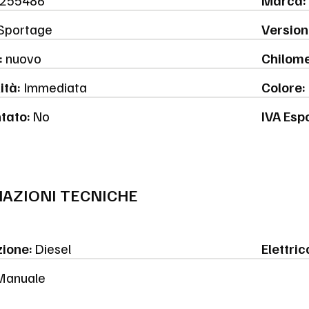
255486
Marca:
Sportage
Version
:
nuovo
Chilome
ità:
Immediata
Colore:
tato:
No
IVA Esp
AZIONI TECNICHE
ione:
Diesel
Elettric
anuale