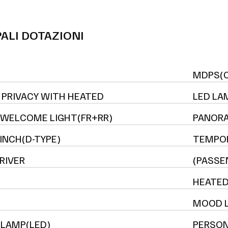
PALI DOTAZIONI
MDPS(
 PRIVACY WITH HEATED
LED LA
 WELCOME LIGHT(FR+RR)
PANORA
 INCH(D-TYPE)
TEMPOR
RIVER
(PASSE
HEATED
MOOD L
 LAMP(LED)
PERSON