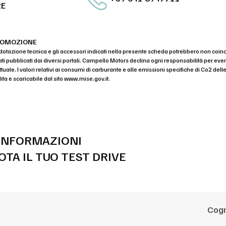
RE
ROMOZIONE
dotazione tecnica e gli accessori indicati nella presente scheda potrebbero non coin
ati pubblicati dai diversi portali. Campello Motors declina ogni responsabilità per 
uale. I valori relativi ai consumi di carburante e alle emissioni specifiche di Co2 dell
ita e scaricabile dal sito
www.mise.gov.it
.
 INFORMAZIONI
OTA IL TUO TEST DRIVE