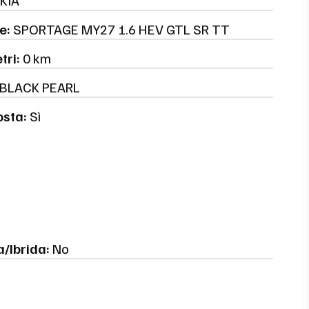
KIA
e:
SPORTAGE MY27 1.6 HEV GTL SR TT
tri:
0 km
BLACK PEARL
osta:
Sì
a/Ibrida:
No