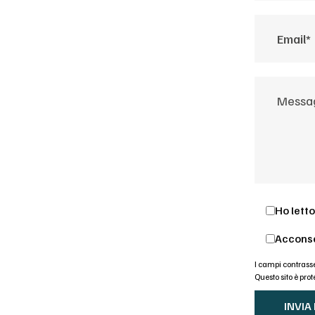
Ho letto
Acconse
I campi contrasse
Questo sito è pr