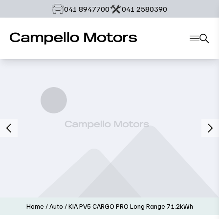
‭041 8947700‬
‭041 2580390‬
Home
/
Auto
/
KIA PV5 CARGO PRO Long Range 71.2kWh