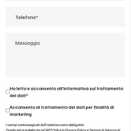
Ho letto e acconsento all'
informativa sul trattamento
dei dati*
Acconsento al trattamento dei dati per finalità di
marketing
I campi contrassegnati dall'asterisco sono obbligatori
Questo sito è protetto da reCAPTCHA e la
Privacy Policy
e
Termini di Servizio di