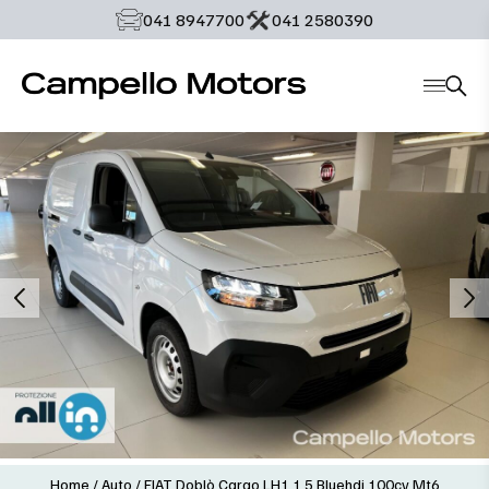
‭041 8947700‬
‭041 2580390‬
Home
/
Auto
/
FIAT Doblò Cargo LH1 1.5 Bluehdi 100cv Mt6