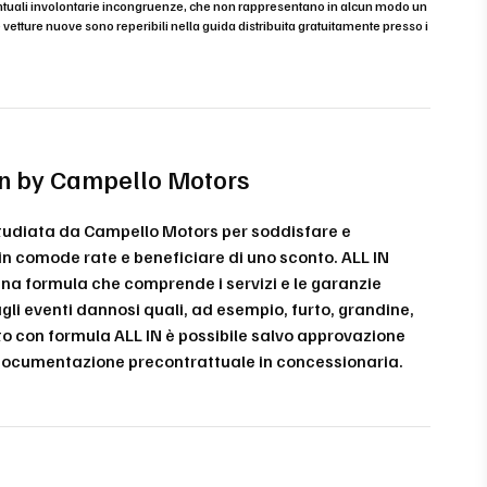
eventuali involontarie incongruenze, che non rappresentano in alcun modo un
e vetture nuove sono reperibili nella guida distribuita gratuitamente presso i
-in by Campello Motors
studiata da Campello Motors per soddisfare e
 in comode rate e beneficiare di uno sconto. ALL IN
 una formula che comprende i servizi e le garanzie
gli eventi dannosi quali, ad esempio, furto, grandine,
sto con formula ALL IN è possibile salvo approvazione
e documentazione precontrattuale in concessionaria.