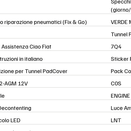
Specchi
(giorno
so riparazione pneumatici (Fix & Go)
VERDE M
Tunnel 
 Assistenza Ciao Fiat
7Q4
truzioni in italiano
Sticker 
izione per Tunnel PadCover
Pack Co
L2-AGM 12V
C0S
yle
ENGINE 
Decontenting
Luce Am
acolo LED
LNT