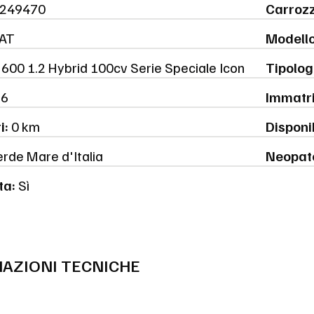
249470
Carrozz
AT
Modello
600 1.2 Hybrid 100cv Serie Speciale Icon
Tipolog
6
Immatri
i:
0 km
Disponib
rde Mare d'Italia
Neopat
ta:
Sì
AZIONI TECNICHE