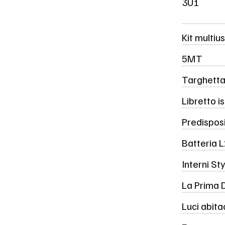
3U1
Kit multiu
5MT
Targhetta
Libretto is
Predispos
Batteria 
Interni St
La Prima 
Luci abit