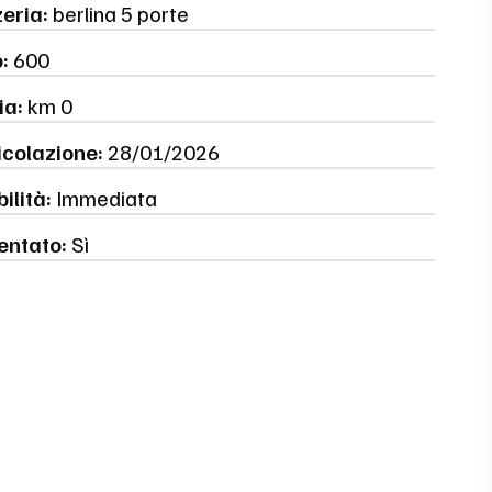
eria:
berlina 5 porte
:
600
ia:
km 0
colazione:
28/01/2026
ilità:
Immediata
entato:
Sì