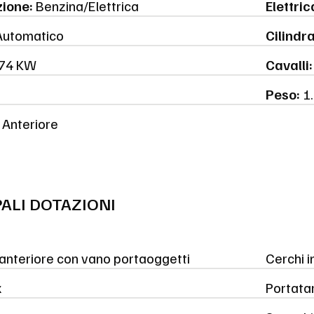
ione:
Benzina/Elettrica
Elettric
utomatico
Cilindr
74 KW
Cavalli:
Peso:
1.
Anteriore
PALI DOTAZIONI
 anteriore con vano portaoggetti
Cerchi 
x
Portata