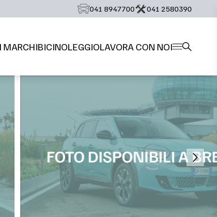
‭041 8947700‬
‭041 2580390‬
I MARCHI
BICI
NOLEGGIO
LAVORA CON NOI