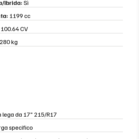
a/Ibrida:
Sì
ata:
1199 cc
100.64 CV
280 kg
in lega da 17" 215/R17
rga specifico