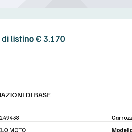
di listino € 3.170
AZIONI DI BASE
249438
Carrozz
ELO MOTO
Modello