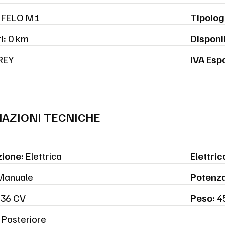
FELO M1
Tipolog
i:
0 km
Disponib
REY
IVA Esp
AZIONI TECNICHE
ione:
Elettrica
Elettric
anuale
Potenz
.36 CV
Peso:
4
Posteriore