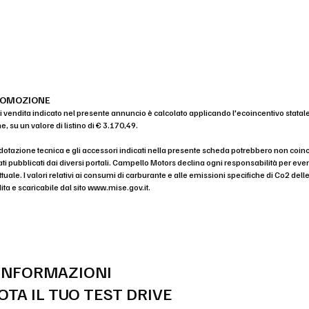
ROMOZIONE
 di vendita indicato nel presente annuncio è calcolato applicando l'ecoincentivo statal
, su un valore di listino di € 3.170,49.
dotazione tecnica e gli accessori indicati nella presente scheda potrebbero non coin
ati pubblicati dai diversi portali. Campello Motors declina ogni responsabilità per 
uale. I valori relativi ai consumi di carburante e alle emissioni specifiche di Co2 dell
ita e scaricabile dal sito
www.mise.gov.it
.
 INFORMAZIONI
OTA IL TUO TEST DRIVE