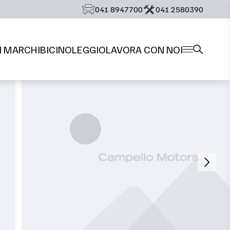
‭041 8947700‬
‭041 2580390‬
I MARCHI
BICI
NOLEGGIO
LAVORA CON NOI