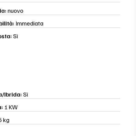
ia:
nuovo
ilità:
Immediata
osta:
Sì
a/Ibrida:
Sì
a:
1 KW
5 kg