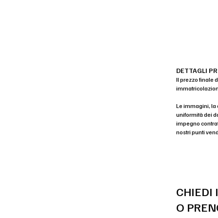
DETTAGLI P
Il prezzo finale
immatricolazione
Le immagini, la 
uniformità dei d
impegno contratt
nostri punti vend
CHIEDI
O PREN