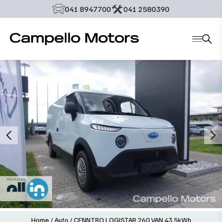
‭041 8947700‬
‭041 2580390‬
Home
/
Auto
/
CENNTRO LOGISTAR 260 VAN 43,5kWh