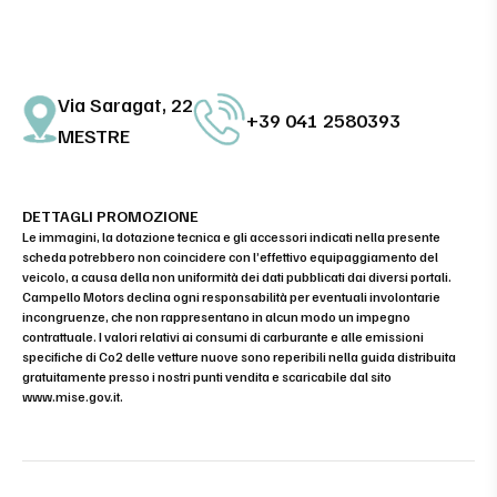
Via Saragat, 22
+39 041 2580393
MESTRE
DETTAGLI PROMOZIONE
Le immagini, la dotazione tecnica e gli accessori indicati nella presente
scheda potrebbero non coincidere con l’effettivo equipaggiamento del
veicolo, a causa della non uniformità dei dati pubblicati dai diversi portali.
Campello Motors declina ogni responsabilità per eventuali involontarie
incongruenze, che non rappresentano in alcun modo un impegno
contrattuale. I valori relativi ai consumi di carburante e alle emissioni
specifiche di Co2 delle vetture nuove sono reperibili nella guida distribuita
gratuitamente presso i nostri punti vendita e scaricabile dal sito
www.mise.gov.it
.