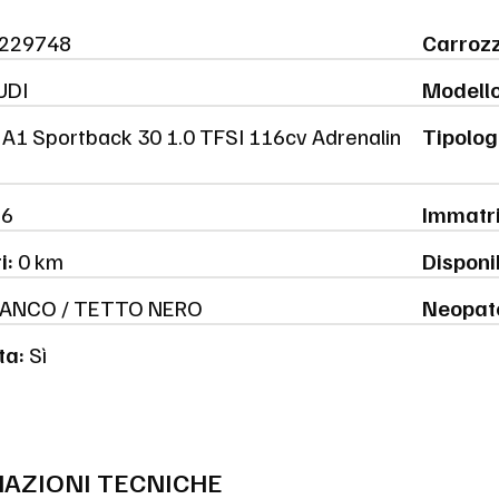
229748
Carrozz
UDI
Modello
A1 Sportback 30 1.0 TFSI 116cv Adrenalin
Tipolog
6
Immatri
i:
0 km
Disponib
ANCO / TETTO NERO
Neopat
ta:
Sì
AZIONI TECNICHE