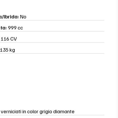
a/Ibrida:
No
ata:
999 cc
116 CV
135 kg
 verniciati in color grigio diamante