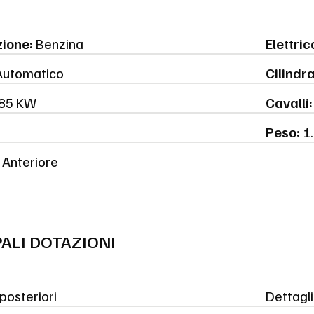
ione:
Benzina
Elettric
utomatico
Cilindr
85 KW
Cavalli:
Peso:
1.
Anteriore
PALI DOTAZIONI
posteriori
Dettagli