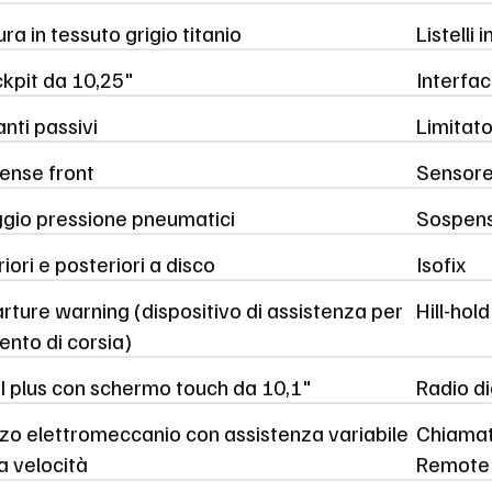
ura in tessuto grigio titanio
Listelli 
ckpit da 10,25"
Interfac
anti passivi
Limitato
ense front
Sensore
gio pressione pneumatici
Sospens
riori e posteriori a disco
Isofix
ture warning (dispositivo di assistenza per
Hill-hol
nto di corsia)
 plus con schermo touch da 10,1"
Radio di
zo elettromeccanio con assistenza variabile
Chiamat
la velocità
Remote 