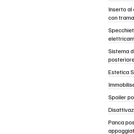
Inserto al
con trama
Specchietti
elettricam
Sistema di
posterior
Estetica S
Immobilis
Spoiler po
Disattivaz
Panca post
appoggiat