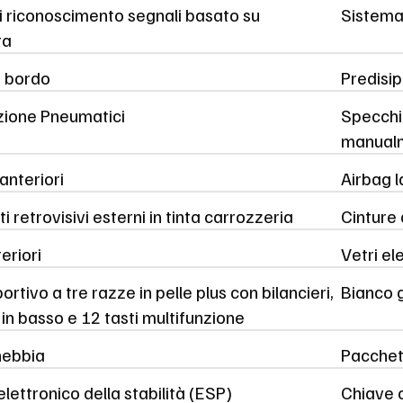
i riconoscimento segnali basato su
Sistema
ra
i bordo
Predisip
azione Pneumatici
Specchi
manual
anteriori
Airbag l
i retrovisivi esterni in tinta carrozzeria
Cinture 
eriori
Vetri ele
ortivo a tre razze in pelle plus con bilancieri,
Bianco g
 in basso e 12 tasti multifunzione
nebbia
Pacchet
elettronico della stabilità (ESP)
Chiave 