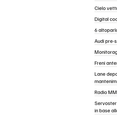
Cielo vett
Digital co
6 altoparl
Audi pre-s
Monitorag
Freni ante
Lane depar
mantenime
Radio MMI
Servoster
in base al