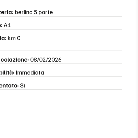
eria:
berlina 5 porte
:
A1
ia:
km 0
colazione:
08/02/2026
ilità:
Immediata
entato:
Sì