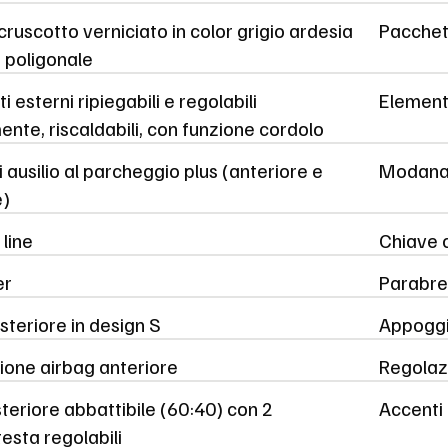
 cruscotto verniciato in color grigio ardesia
Pacchet
 poligonale
 esterni ripiegabili e regolabili
Elementi 
ente, riscaldabili, con funzione cordolo
 ausilio al parcheggio plus (anteriore e
Modanat
e)
 line
Chiave 
er
Parabre
steriore in design S
Appoggi
ione airbag anteriore
Regolaz
eriore abbattibile (60:40) con 2
Accenti 
esta regolabili