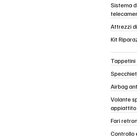
Sistema d
telecame
Attrezzi d
Kit Ripar
Tappetini 
Specchiett
Airbag ant
Volante sp
appiattito
Fari retro
Controllo 