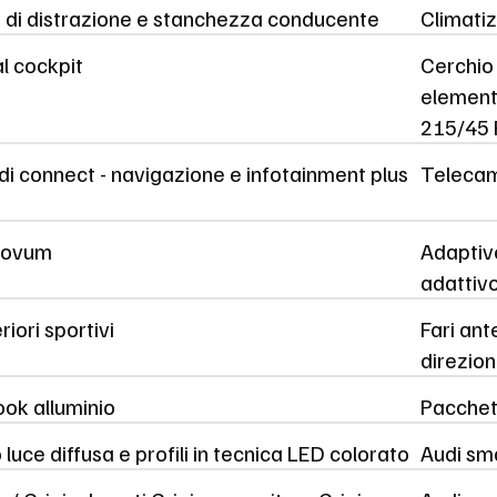
e di distrazione e stanchezza conducente
Climati
al cockpit
Cerchio 
elementi
215/45
di connect - navigazione e infotainment plus
Telecam
Novum
Adaptive
adattivo
riori sportivi
Fari ante
direzion
look alluminio
Pacchett
luce diffusa e profili in tecnica LED colorato
Audi sm