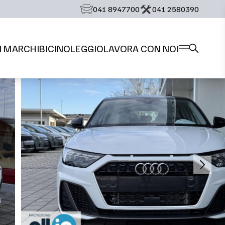
‭041 8947700‬
‭041 2580390‬
I MARCHI
BICI
NOLEGGIO
LAVORA CON NOI