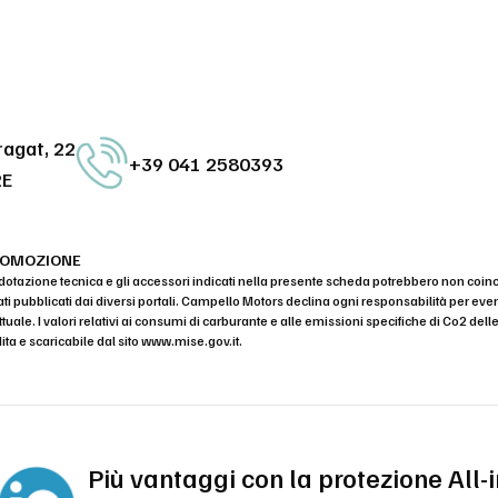
ragat, 22
+39 041 2580393
RE
ROMOZIONE
dotazione tecnica e gli accessori indicati nella presente scheda potrebbero non coin
ati pubblicati dai diversi portali. Campello Motors declina ogni responsabilità per 
uale. I valori relativi ai consumi di carburante e alle emissioni specifiche di Co2 dell
ita e scaricabile dal sito
www.mise.gov.it
.
Più vantaggi con la protezione All