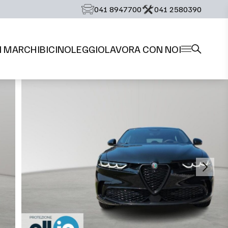
‭041 8947700‬
‭041 2580390‬
I MARCHI
BICI
NOLEGGIO
LAVORA CON NOI