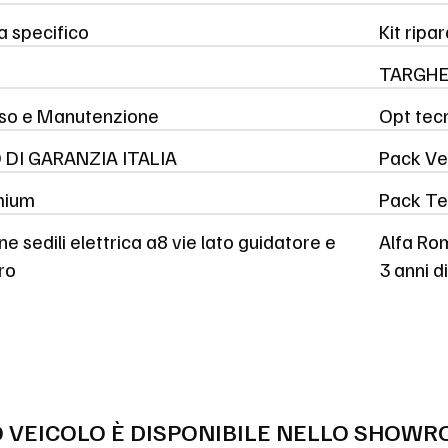
a specifico
Kit ripa
TARGHE
Uso e Manutenzione
Opt tec
 DI GARANZIA ITALIA
Pack Ve
mium
Pack Te
e sedili elettrica a8 vie lato guidatore e
Alfa Ro
ro
3 anni d
 VEICOLO È DISPONIBILE NELLO SHOWR