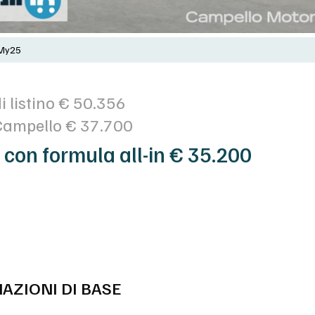
 My25
i listino € 50.356
Campello € 37.700
 con formula all-in € 35.200
AZIONI DI BASE