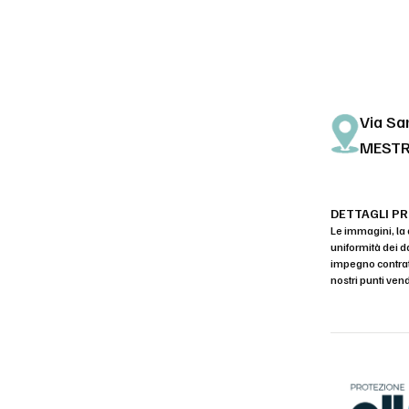
Via Sa
MEST
DETTAGLI P
Le immagini, la 
uniformità dei d
impegno contratt
nostri punti vend