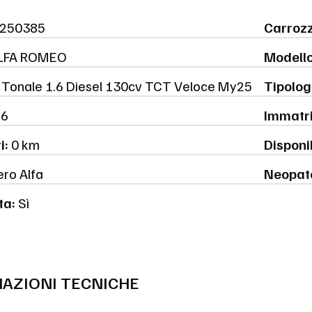
250385
Carrozz
LFA ROMEO
Modello
Tonale 1.6 Diesel 130cv TCT Veloce My25
Tipolog
6
Immatri
i:
0 km
Disponib
ro Alfa
Neopat
ta:
Sì
AZIONI TECNICHE