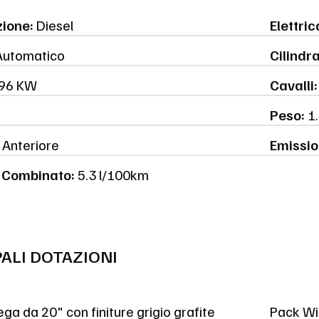
ione:
Diesel
Elettric
utomatico
Cilindr
96 KW
Cavalli:
Peso:
1.
Anteriore
Emissio
Combinato:
5.3 l/100km
PALI DOTAZIONI
lega da 20" con finiture grigio grafite
Pack Wi