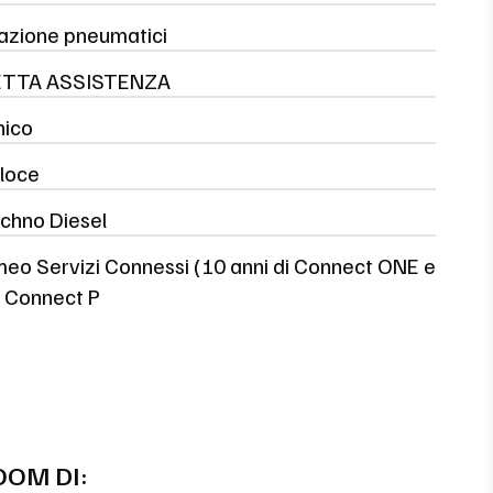
razione pneumatici
TTA ASSISTENZA
nico
loce
chno Diesel
meo Servizi Connessi (10 anni di Connect ONE e
i Connect P
OOM DI: