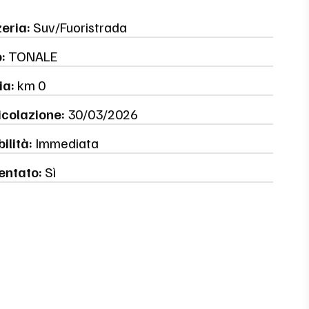
eria:
Suv/Fuoristrada
:
TONALE
ia:
km 0
colazione:
30/03/2026
ilità:
Immediata
entato:
Sì