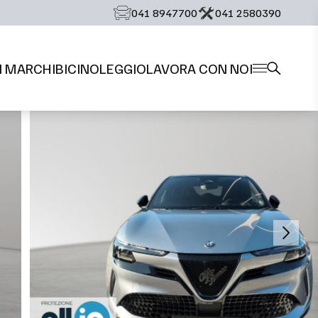
‭041 8947700‬
‭041 2580390‬
I MARCHI
BICI
NOLEGGIO
LAVORA CON NOI