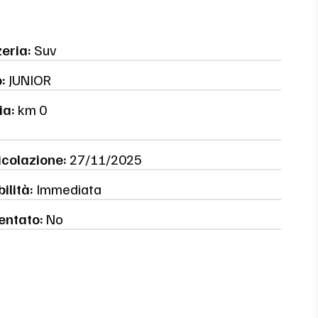
eria:
Suv
:
JUNIOR
ia:
km 0
colazione:
27/11/2025
ilità:
Immediata
entato:
No