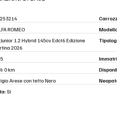
253214
Carrozz
LFA ROMEO
Modello
Junior 1.2 Hybrid 145cv Edct6 Edizione
Tipolog
rtina 2026
5
Immatri
i:
0 km
Disponib
igio Arese con tetto Nero
Neopat
ta:
Sì