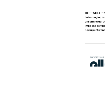
DETTAGLI P
Le immagini, la 
uniformità dei d
impegno contratt
nostri punti vend