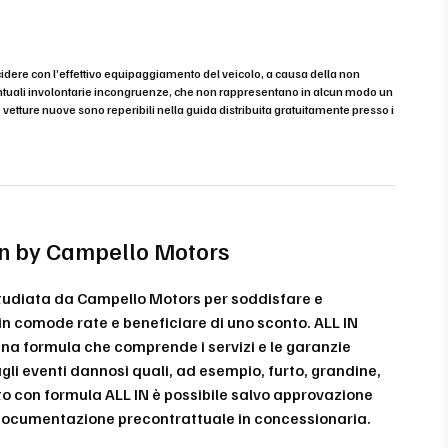
cidere con l’effettivo equipaggiamento del veicolo, a causa della non
eventuali involontarie incongruenze, che non rappresentano in alcun modo un
e vetture nuove sono reperibili nella guida distribuita gratuitamente presso i
-in by Campello Motors
studiata da Campello Motors per soddisfare e
 in comode rate e beneficiare di uno sconto. ALL IN
 una formula che comprende i servizi e le garanzie
gli eventi dannosi quali, ad esempio, furto, grandine,
sto con formula ALL IN è possibile salvo approvazione
e documentazione precontrattuale in concessionaria.