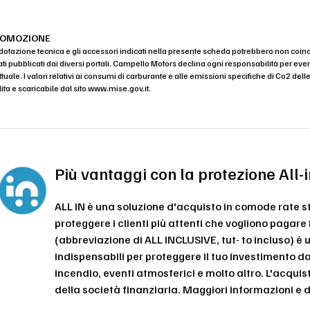
ROMOZIONE
dotazione tecnica e gli accessori indicati nella presente scheda potrebbero non coin
ati pubblicati dai diversi portali. Campello Motors declina ogni responsabilità per 
uale. I valori relativi ai consumi di carburante e alle emissioni specifiche di Co2 dell
ita e scaricabile dal sito
www.mise.gov.it
.
Più vantaggi con la protezione All
ALL IN è una soluzione d'acquisto in comode rate 
proteggere i clienti più attenti che vogliono pagare
(abbreviazione di ALL INCLUSIVE, tut- to incluso) è
indispensabili per proteggere il tuo investimento da
incendio, eventi atmosferici e molto altro. L'acqui
della società finanziaria. Maggiori informazioni 