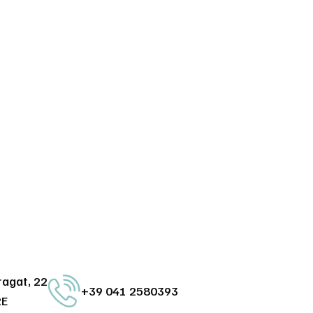
ragat, 22
+39 041 2580393
RE