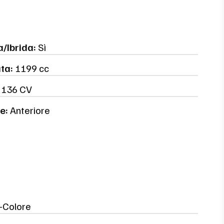
a/Ibrida:
Sì
ata:
1199 cc
136 CV
e:
Anteriore
i-Colore