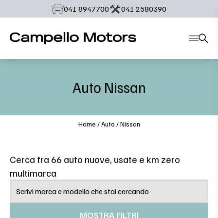
‭041 8947700‬
‭041 2580390‬
Auto
Nissan
Home
/
Auto
/
Nissan
Cerca fra 66 auto nuove, usate e km zero
multimarca
MOSTRA FILTRI