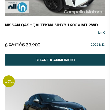
NISSAN QASHQAI TEKNA MHYB 140CV MT 2WD
km 0
€ 29.900
€ 38.110
2026 N.D.
GUARDA ANNUNCIO
neo
patentato