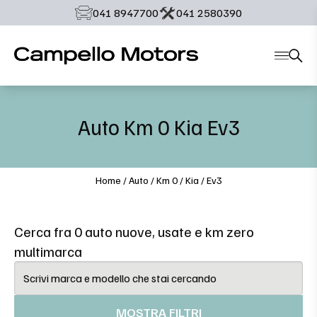
‭041 8947700‬
‭041 2580390‬
Auto
Km 0
Kia
Ev3
Home
/
Auto
/
Km 0
/
Kia
/
Ev3
Cerca fra 0 auto nuove, usate e km zero
multimarca
MOSTRA FILTRI