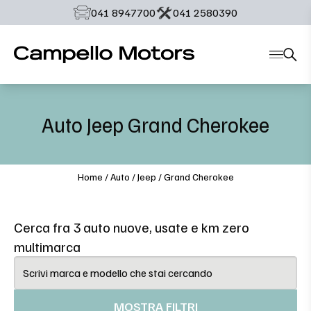
‭041 8947700‬
‭041 2580390‬
Auto
Jeep
Grand Cherokee
Home
/
Auto
/
Jeep
/
Grand Cherokee
Cerca fra 3 auto nuove, usate e km zero
multimarca
MOSTRA FILTRI