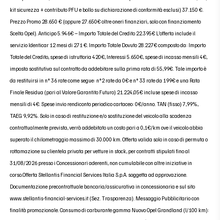
kit sicurezza + contributo PFU e bollo su dichiarazione di conformità esclusi) 37.150 €.
Prezzo Promo 28.650 € (oppure 27.650€ oltre oneri finanziari, solo con finanziamento
Scelta Opel). Anticipo 5.946€ – Importo Totale del Credito 22.395€ L’offerta include il
servizio Identicar 12 mesi di 271 €. Importo Totale Dovuto 28.227€ composto da: Importo
Totale del Credito, spese di istruttoria 420€, Interessi 5.650€, spese di incasso mensili 4€,
imposta sostitutiva sul contratto da addebitare sulla prima rata di 55,99€. Tale importo è
da restituirsi in n° 36 rate come segue: n°2 rate da 0€ e n° 33 rate da 199€ e una Rata
Finale Residua (pari al Valore Garantito Futuro) 21.224,05€ incluse spese di incasso
mensili di 4€. Spese invio rendiconto periodico cartaceo: 0€/anno. TAN (fisso) 7,99%,
TAEG 9,92%. Solo in caso di restituzione e/o sostituzione del veicolo alla scadenza
contrattualmente prevista, verrà addebitato un costo pari a 0,1€/km ove il veicolo abbia
superato il chilometraggio massimo di 30.000 km. Offerta valida solo in caso di permuta o
rottamazione su clientela privata per vetture in stock, per contratti stipulati fino al
31/08/2026 presso i Concessionari aderenti, non cumulabile con altre iniziative in
corso.Offerta Stellantis Financial Services Italia S.p.A. soggetta ad approvazione.
Documentazione precontrattuale bancaria/assicurativa in concessionaria e sul sito
www.stellantis-financial-services.it (Sez. Trasparenza). Messaggio Pubblicitario con
finalità promozionale. Consumo di carburante gamma Nuovo Opel Grandland (l/100 km):