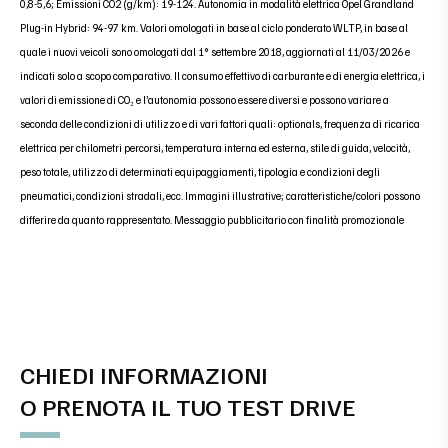
0,8-5,6; Emissioni CO2 (g/km): 19-124. Autonomia in modalità elettrica Opel Grandland
Plug-in Hybrid: 94-97 km. Valori omologati in base al ciclo ponderato WLTP, in base al
quale i nuovi veicoli sono omologati dal 1° settembre 2018, aggiornati al 11/03/2026 e
indicati solo a scopo comparativo. Il consumo effettivo di carburante e di energia elettrica, i
valori di emissione di CO₂ e l’autonomia possono essere diversi e possono variare a
seconda delle condizioni di utilizzo e di vari fattori quali: optionals, frequenza di ricarica
elettrica per chilometri percorsi, temperatura interna ed esterna, stile di guida, velocità,
peso totale, utilizzo di determinati equipaggiamenti, tipologia e condizioni degli
pneumatici, condizioni stradali, ecc. Immagini illustrative; caratteristiche/colori possono
differire da quanto rappresentato. Messaggio pubblicitario con finalità promozionale
CHIEDI INFORMAZIONI
O PRENOTA IL TUO TEST DRIVE