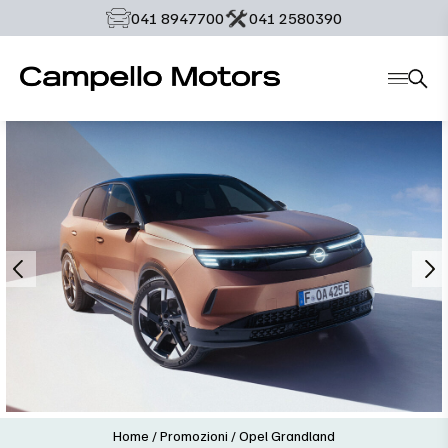
‭041 8947700‬
‭041 2580390‬
Home
/
Promozioni
/
Opel Grandland