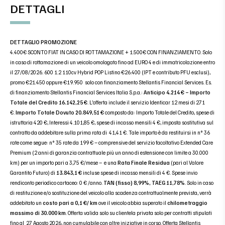
DETTAGLI
DETTAGLIO PROMOZIONE
4.400€ SCONTO FIAT IN CASO DI ROTTAMAZIONE + 1.500€ CON FINANZIAMENTO. Solo
in caso di rottamazione di un veicolo omologato fino ad EURO 4 e di immatricolazione entro
il 27/08/2026. 600 1.2 110cv Hybrid POP Listino €26.400 (IPT e contributo PFU esclusi),
promo €21.450 oppure €19.950 solo con finanziamento Stellantis Financial Services. Es.
di finanziamento Stellantis Financial Services Italia S.p.a.:
Anticipo 4.214 € – Importo
Totale del Credito 16.142,25 €
. L’offerta include il servizio Identicar 12 mesi di 271
€.
Importo Totale Dovuto 20.849,51 €
composto da: Importo Totale del Credito, spese di
istruttoria 420 €, Interessi 4.101,85 €, spese di incasso mensili 4 €, imposta sostitutiva sul
contratto da addebitare sulla prima rata di 41,41 €. Tale importo è da restituirsi in n° 36
rate come segue: n° 35 rate da 199 € – comprensive del servizio facoltativo Extended Care
Premium (2 anni di garanzia contrattuale più un anno di estensione con limite a 30.000
km) per un importo pari a 3,75 €/mese – e una
Rata Finale Residua
(pari al Valore
Garantito Futuro) di
13.843,1 €
incluse spese di incasso mensili di 4 €. Spese invio
rendiconto periodico cartaceo: 0 € /anno.
TAN (fisso) 8,99%, TAEG 11,78%
. Solo in caso
di restituzione e/o sostituzione del veicolo alla scadenza contrattualmente prevista, verrà
addebitato un
costo pari a 0,1 €/ km
ove il veicolo abbia superato il
chilometraggio
massimo di 30.000 km
. Offerta valida solo su clientela privata solo per contratti stipulati
fino al 27 Agosto 2026, non cumulabile con altre iniziative in corso. Offerta Stellantis