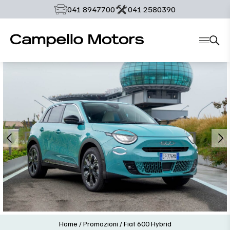
‭041 8947700‬
‭041 2580390‬
Home
/
Promozioni
/
Fiat 600 Hybrid