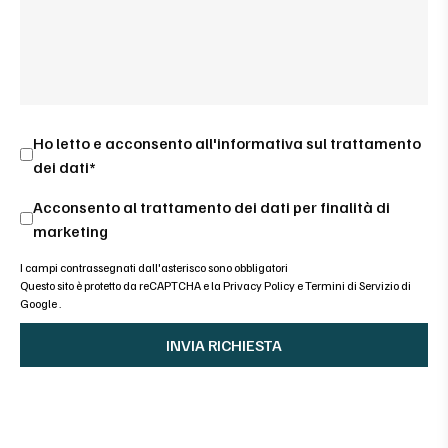
Ho letto e acconsento all'
informativa sul trattamento
dei dati*
Acconsento al trattamento dei dati per finalità di
marketing
I campi contrassegnati dall'asterisco sono obbligatori
Questo sito è protetto da reCAPTCHA e la
Privacy Policy
e
Termini di Servizio di
Google
.