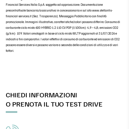
Financial Services Italia S.p.A. soggetta ad approvazione. Documentazione
precontrattuale bancaria/assicurativa in concessionaria e sul sito www.stellantis-
financial-services.it (Sez. Trasparenza). Messaggio Pubblicitario con finalità
promozionale. Immagini illustrative; caratteristiche/colori possono differire. Consumo di
carburante ciclo misto 600 HYBRID 1.2 110 CV POP (l/100km): 4,9 – 4,8; emissioni CO2
(g/km): 109. Valori omologati in base al ciclo misto WLTP aggiornati al 31/07/2026 e
indicati a fini comparativi. I valori effettivi di consumo di carburante ed emissioni di CO2
possono essere diversi e possono variare a seconda delle condizioni di utilizzo e di vari
fattori.
CHIEDI INFORMAZIONI
O PRENOTA IL TUO TEST DRIVE