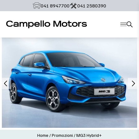
‭041 8947700‬
‭041 2580390‬
Home
/
Promozioni
/
MG3 Hybrid+