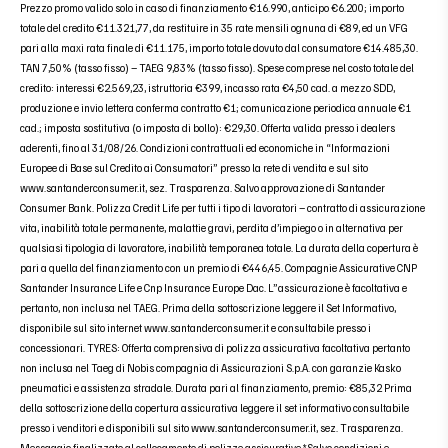
Prezzo promo valido solo in caso di finanziamento €16.990, anticipo €6.200; importo
totale del credito €11.321,77, da restituire in 35 rate mensili ognuna di €89, ed un VFG
pari alla maxi rata finale di €11.175, importo totale dovuto dal consumatore €14.485,30.
TAN 7,50% (tasso fisso) – TAEG 9,83% (tasso fisso). Spese comprese nel costo totale del
credito: interessi €2.569,23, istruttoria €399, incasso rata €4,50 cad. a mezzo SDD,
produzione e invio lettera conferma contratto €1; comunicazione periodica annuale €1
cad.; imposta sostitutiva (o imposta di bollo): €29,30. Offerta valida presso i dealers
aderenti, fino al 31/08/26. Condizioni contrattuali ed economiche in “Informazioni
Europee di Base sul Credito ai Consumatori” presso la rete di vendita e sul sito
www.santanderconsumer.it, sez. Trasparenza. Salvo approvazione di Santander
Consumer Bank. Polizza Credit Life per tutti i tipo di lavoratori – contratto di assicurazione
vita, inabilità totale permanente, malattie gravi, perdita d’impiego o in alternativa per
qualsiasi tipologia di lavoratore, inabilità temporanea totale. La durata della copertura è
pari a quella del finanziamento con un premio di €446,45. Compagnie Assicurative CNP
Santander Insurance Life e Cnp Insurance Europe Dac. L”assicurazione è facoltativa e
pertanto, non inclusa nel TAEG. Prima della sottoscrizione leggere il Set Informativo,
disponibile sul sito internet www.santanderconsumer.it e consultabile presso i
concessionari. TYRES: Offerta comprensiva di polizza assicurativa facoltativa pertanto
non inclusa nel Taeg di Nobis compagnia di Assicurazioni S.p.A. con garanzie Kasko
pneumatici e assistenza stradale. Durata pari al finanziamento, premio: €85,32 Prima
della sottoscrizione della copertura assicurativa leggere il set informativo consultabile
presso i venditori e disponibili sul sito www.santanderconsumer.it, sez. Trasparenza.
Messaggio finalizzato al collocamento di polizze assicurative.*Salvo condizioni e