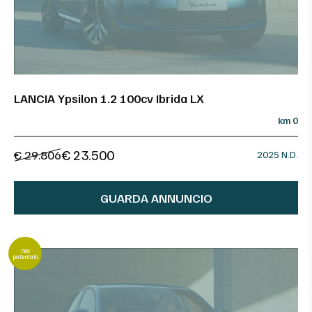
LANCIA Ypsilon 1.2 100cv Ibrida LX
km 0
€ 23.500
€ 29.806
2025 N.D.
GUARDA ANNUNCIO
neo
patentato