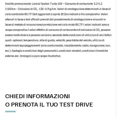
finalità promozionale. Lancia Ypsilon Turbo 100 – Consumo di carburante: 5,3-5,2
l/100km – Emissioni di CO₂: 120-119 g/km. Valori di omologazione determinati in base al
ciclo combinato WLTP. Dati aggiornati a aprile 2026 e indicati a fini comparativi. Valori
ottenuti in base a test ufficiali previsti dal procedimento di omologazione e misurati in
base al metodo di misurazione/correlazione nel ciclo misto WLTP. I valori indicati sono a
scopo comparativo.I valori effettivi di consumo di carburante e di emissioni di CO₂ possono
essere molto diversi e possono variare a seconda delle condizioni di utilizzo e di vari fattori
quali: optional, temperatura, stile di guida, velocità, peso totale del veicolo, utilizzo di
determinati equipaggiamenti (aria condizionata, riscaldamento, radio, navigazione, luci,
ecc.), tipologia e condizioni degli pneumatici, condizioni stradali, condizioni climatiche
esterne, ecc. Immagini a puro scopo illustrativo.
CHIEDI INFORMAZIONI
O PRENOTA IL TUO TEST DRIVE