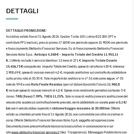
DETTAGLI
DETTAGLIO PROMOZIONE:
Iniziativa valida fino al 31 Agosto 2026. Ypsilon Turbo 100 Listino €22.200 (IPT e
contributo PFU esclusi), prezzo promo 17.600€ con permuta oppure 15.950€ con permuta
e finanziamento Stellantis Financial Services. Es. di finanziamento Stellantis Financial
Services Italia S.p.a.:
Anticipo 4.268 € – Importo Totale del Credito 11.953,11
€.
L’offerta include il servizio Identicar 12 mesi di 271 €.
Importo Totale Dovuto
15.456,73 €
composto da: Importo Totale del Credito, spese di istruttoria 420 €, Interessi
2.908,69 €, spese di incasso mensili 4,0 €, imposta sostitutiva sul contratto da addebitare
sulla prima rata di 30,93 €. Tale importo è da restituirsi in n° 36 rate come segue: n° 35
rate da 99 € e una
Rata Finale Residua
(pari al Valore Garantito Futuro)
11.960,8
€
incluse spese di incasso mensili di 4,0 €. Spese invio rendiconto periodico cartaceo: 0 €
/anno.
TAN (fisso) 7,99%, TAEG 11,25%.
Solo in caso di restituzione e/o sostituzione del
veicolo alla scadenza contrattualmente prevista, verrà addebitato un
costo pari a 0,1 €/
km
ove il veicolo abbia superato il
chilometraggio massimo di 30.000 km
. Offerta
valida su clientela privata fino al 31 Agosto 2026, non cumulabile con altre iniziative in
corso. Offerta Stellantis Financial Services Italia S.p.A. soggetta ad approvazione.
Documentazione precontrattuale bancaria/assicurativa in concessionaria e sul
sito
www.stellantis-financial-services.it
(Sez. Trasparenza). Messaggio Pubblicitario con