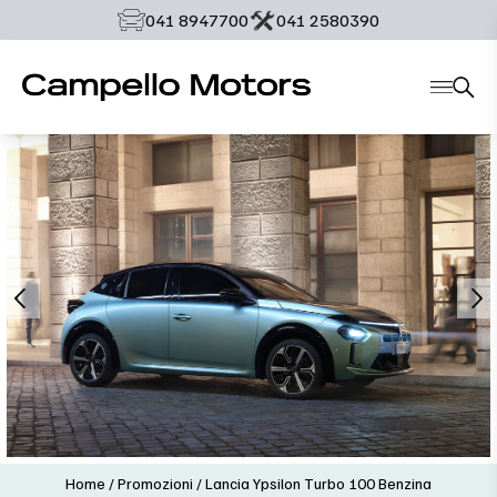
‭041 8947700‬
‭041 2580390‬
Home
/
Promozioni
/
Lancia Ypsilon Turbo 100 Benzina