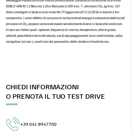
Messaggio Pubblicitario con finalità promozionale. Consumo di carburante ciclo misto
DOBLO’ VAN M 1.2 Benzina 110cv Manuale (l/100 km): 7 ; emissioni CO
(g/km): 157.
2
Valori omologati in base al ciclo misto WLTP aggiornati all’1/12/2024 e indicati a fini
comparativi. I valori effettivi di consumo di carburante ed energia e autonomia elettrica ed
emissioni di CO
possono variare ed essere sensibilmente diversi in base alle condizioni
2
d’uso e vari fattori quali: optional, frequenza di ricarica, temperatura, stile di guida,
velocità, peso totale a terra del veicolo, uso di equipaggiamenti (aria condizionata, radio,
navigatore, luci ecc.), condizioni dei pneumatici, della strada e climatiche, ecc.
CHIEDI INFORMAZIONI
O PRENOTA IL TUO TEST DRIVE
+39 041 8947700