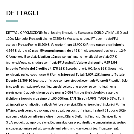
DETTAGLI
DETTAGLIO PROMOZIONE: Es. di leasing finanziario Evolease su DOBLO’ VAN M 1.5 Diesel
100cv Manuale: Prezzo di Listino 23.350 € (Messa su strada, IPT e contributo PFU
esclusi), Prezzo Promo 18.900 €. Valore fornitura 18.900 €:
Primo canone anticipato
4.959 €
, durata 60 mesi;
59 canoni mensili da 149 €
(incluse spese di gestione di 12,94
€ /canone ed il servizio Identicar 12 mesi per un importo mensile del servizio 3,7 €
/canone, Messa su strada e contributo PFU esclusi).
Valore di riscatto 9.573,5 €.
Importo Totale del Credito 14.375,62 €
Spese Istruttoria 0€. Bollo 16 €. Spese invio
rendiconto periodico cartaceo: 0 €/anno.
Interessi Totali 3.007,12€. Importo Totale
Dovuto 22.309,1€
(escluso anticipo e comprensivo dell’eventuale Valore di Riscatto). Solo
in caso di restituzione e/o sostituzione del veicolo alla scadenza contrattualmente
prevista, verrà addebitato un
costo pari a 0,05 €/km
ove il veicolo abbia superato
il
chilometraggio massimo di 100.000 km. TAN (fisso) 4,99%, TAEG 6,88%.
Tutti
gli importi sono indicati al netto di IVA (ove prevista). Offerta riservata ai titolari di Partita
IVA in caso di permuta o rottamazione usato per contratti stipulati entro il 31 agosto 2026,
non cumulabile con altre iniziative in corso. Offerta Stellantis Financial Services Italia
S.p.A. soggetta ad approvazione. Documentazione precontrattuale bancaria/assicurativa
in concessionaria e sul sito
www.stellantis-financial-services.it
(Sez. Trasparenza).