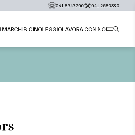
‭041 8947700‬
‭041 2580390‬
I MARCHI
BICI
NOLEGGIO
LAVORA CON NOI
ors