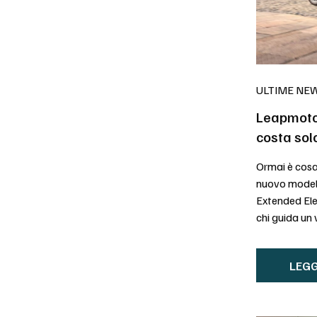
ULTIME NE
Leapmotor
costa sol
Ormai è cosa
nuovo modell
Extended Ele
chi guida un v
LEGG