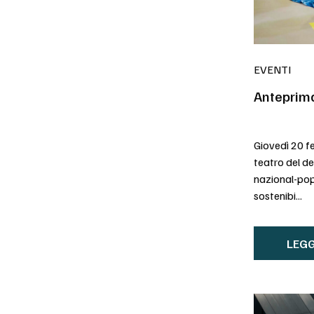
EVENTI
Anteprima
Giovedì 20 f
teatro del de
nazional-popo
sostenibi...
LEGG