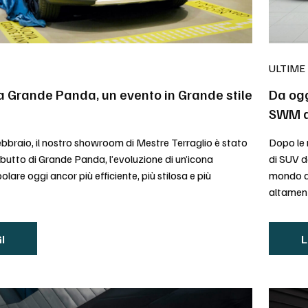
ULTIME
 Grande Panda, un evento in Grande stile
Da ogg
SWM d
ebbraio, il nostro showroom di Mestre Terraglio è stato
Dopo le
butto di Grande Panda, l’evoluzione di un’icona
di SUV d
lare oggi ancor più efficiente, più stilosa e più
mondo de
altament
I
L