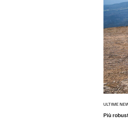
ULTIME NE
Più robust