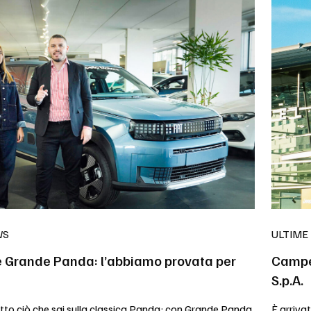
WS
ULTIME
e Grande Panda: l’abbiamo provata per
Campel
S.p.A.
tto ciò che sai sulla classica Panda: con Grande Panda
È arriva