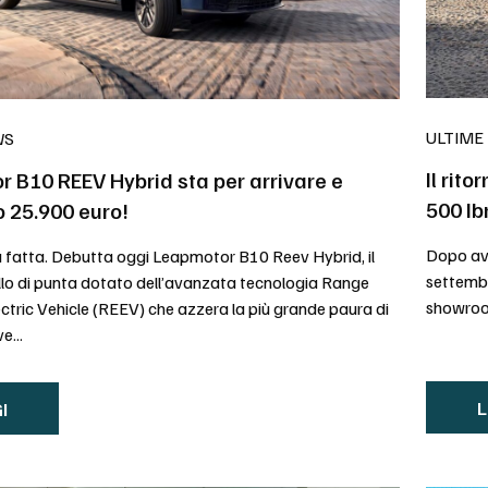
ULTIME
WS
Il rito
 B10 REEV Hybrid sta per arrivare e
500 Ib
o 25.900 euro!
Dopo aver
 fatta. Debutta oggi Leapmotor B10 Reev Hybrid, il
settembr
o di punta dotato dell’avanzata tecnologia Range
showroom
ctric Vehicle (REEV) che azzera la più grande paura di
e...
L
I