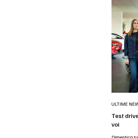
ULTIME NE
Test driv
voi
Dimentica tu