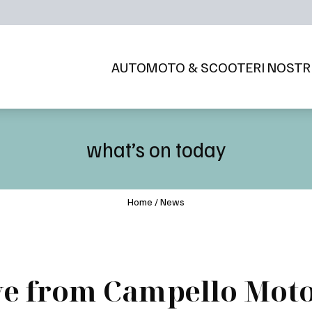
AUTO
MOTO & SCOOTER
I NOSTR
what’s on today
Home
/
News
ve from Campello Mot