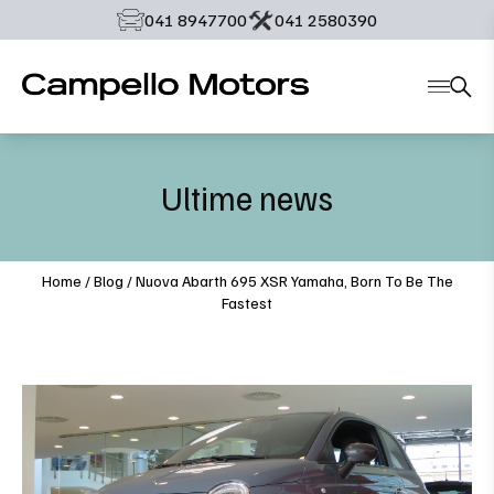
‭041 8947700‬
‭041 2580390‬
Ultime news
Home
/
Blog
/
Nuova Abarth 695 XSR Yamaha, Born To Be The
Fastest