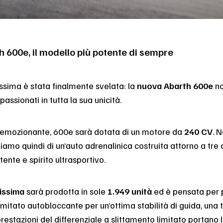
h 600e, il modello più potente di sempre
issima è stata finalmente svelata: la
nuova Abarth 600e
no
assionati in tutta la sua unicità.
 emozionante, 600e sarà dotata di un motore da
240 CV
. 
iamo quindi di un’auto adrenalinica costruita attorno a tre 
ente e spirito ultrasportivo.
issima
sarà prodotta in sole
1.949 unità
ed è pensata per p
limitato autobloccante per un’ottima stabilità di guida, una 
restazioni del differenziale a slittamento limitato portano la