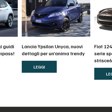
i guidi
Lancia Ypsilon Unyca, nuovi
Fiat 12
mpass!
dettagli per un’anima trendy
serie sp
strisce
LEGGI
LE