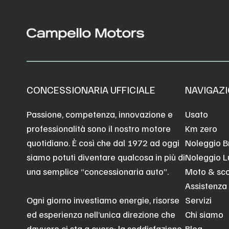
CONCESSIONARIA UFFICIALE
NAVIGAZI
Passione, competenza, innovazione e
Usato
professionalità sono il nostro motore
Km zero
quotidiano. È così che dal 1972 ad oggi
Noleggio B
siamo potuti diventare qualcosa in più di
Noleggio 
una semplice “concessionaria auto”.
Moto & sc
Assistenza
Ogni giorno investiamo energie, risorse
Servizi
ed esperienza nell’unica direzione che
Chi siamo
davvero ci sta a cuore: la soddisfazione
Blog