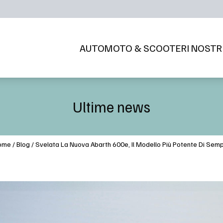
AUTO
MOTO & SCOOTER
I NOSTR
Ultime news
ome
/
Blog
/
Svelata La Nuova Abarth 600e, Il Modello Più Potente Di Sem