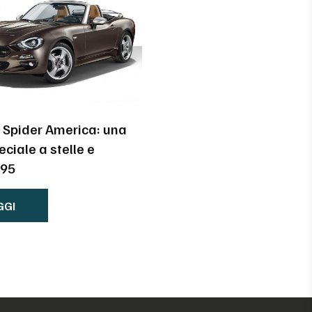
4 Spider America: una
eciale a stelle e
695
GGI