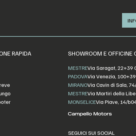
INF
ONE RAPIDA
SHOWROOM E OFFICINE
MESTRE
Via Saragat, 22
+39 
PADOVA
Via Venezia, 100
+39
reve
MIRANO
Via Cavin di Sala, 74
Lungo
MESTRE
Via Martiri della Libe
ooter
MONSELICE
Via Piave, 14/b
0
SEGUICI SUI SOCIAL