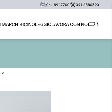
‭041 8947700‬
‭041 2580390‬
I MARCHI
BICI
NOLEGGIO
LAVORA CON NOI
pre