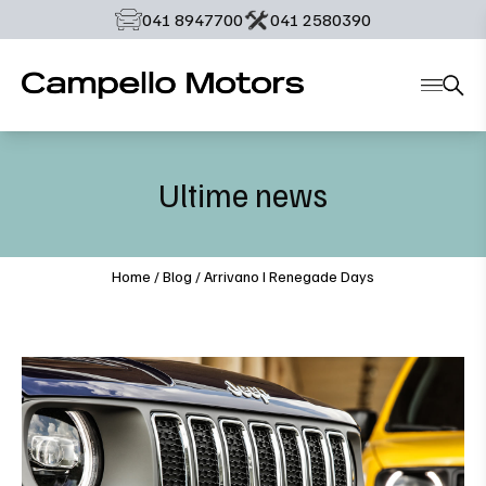
‭041 8947700‬
‭041 2580390‬
Ultime news
Home
/
Blog
/
Arrivano I Renegade Days