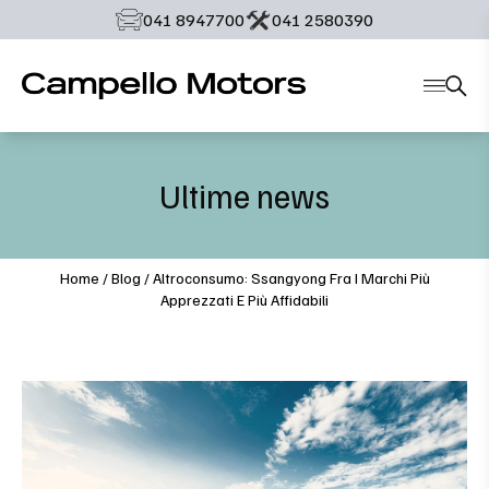
‭041 8947700‬
‭041 2580390‬
Ultime news
Home
/
Blog
/
Altroconsumo: Ssangyong Fra I Marchi Più
Apprezzati E Più Affidabili