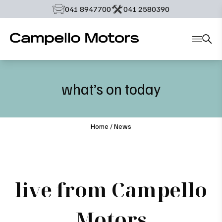
‭041 8947700‬
‭041 2580390‬
what’s on today
Home
/
News
live from Campello
Motors