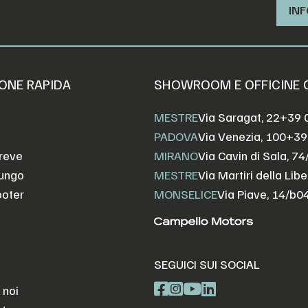
INF
ONE RAPIDA
SHOWROOM E OFFICINE
MESTRE
Via Saragat, 22
+39 
PADOVA
Via Venezia, 100
+39
reve
MIRANO
Via Cavin di Sala, 74
Lungo
MESTRE
Via Martiri della Libe
ooter
MONSELICE
Via Piave, 14/b
0
SEGUICI SUI SOCIAL
 noi