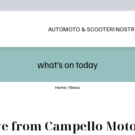
AUTO
MOTO & SCOOTER
I NOSTR
what’s on today
Home
/
News
ve from Campello Mot