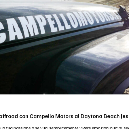
offroad con Campello Motors al Daytona Beach Jes
 è la tua passione o se vuoi semplicemente vivere emozioni nuove, 