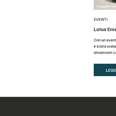
EVENTI
Lotus Eme
Con un event
è stata svel
showroom Lot
LEGG