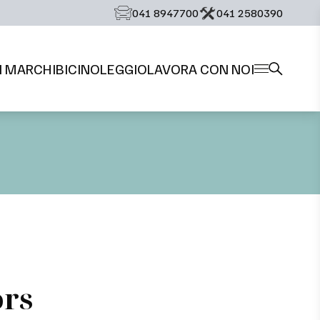
‭041 8947700‬
‭041 2580390‬
I MARCHI
BICI
NOLEGGIO
LAVORA CON NOI
ors