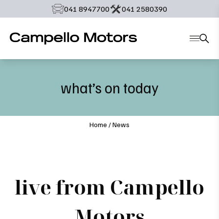
‭041 8947700‬
‭041 2580390‬
what’s on today
Home
/
News
live from Campello
Motors