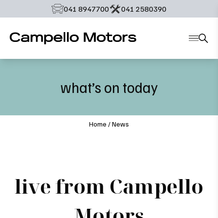
‭041 8947700‬
‭041 2580390‬
what’s on today
Home
/
News
live from Campello
Motors